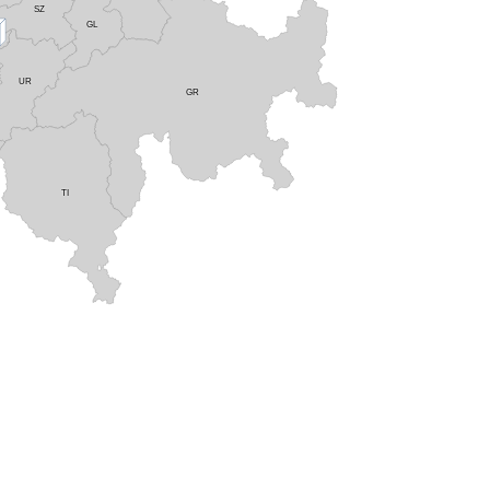
SZ
GL
UR
GR
TI