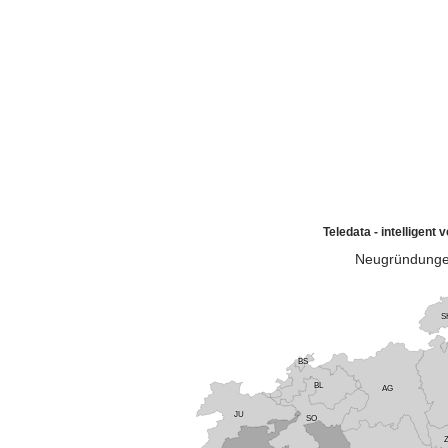
Teledata - intelligen
Neugründungen
S
BS
BL
AG
JU
SO