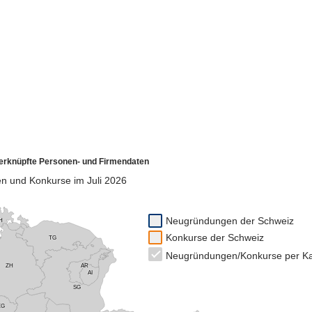
t verknüpfte Personen- und Firmendaten
 und Konkurse im Juli 2026
Neugründungen der Schweiz
H
Konkurse der Schweiz
TG
Neugründungen/Konkurse per K
ZH
AR
AI
SG
ZG