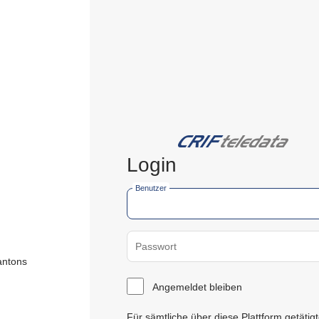
Login
Benutzer
Passwort
antons
Angemeldet bleiben
Für sämtliche über diese Plattform getätig