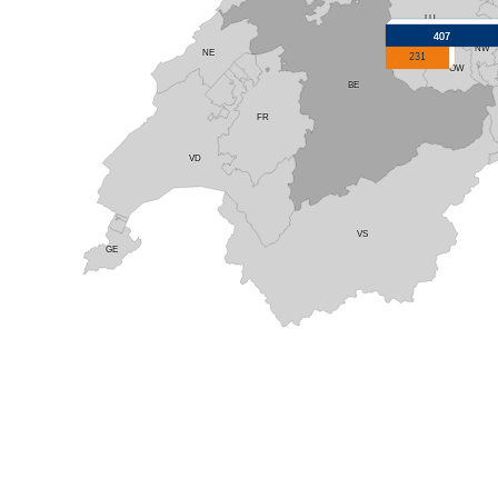
LU
407
NW
NE
231
OW
BE
FR
VD
VS
GE