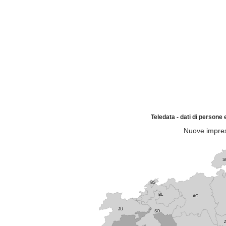
Teledata - dati di persone
Nuove imprese
S
BS
BL
AG
JU
SO