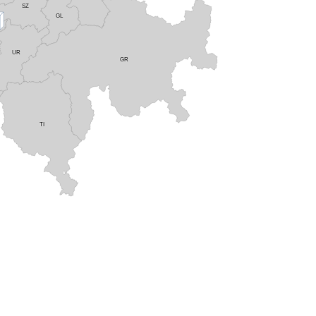
SZ
GL
UR
GR
TI