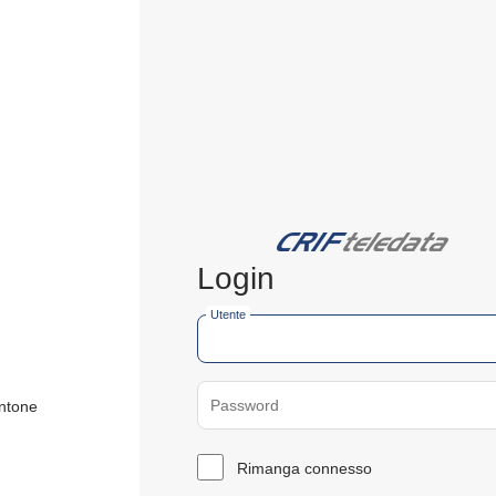
Login
Utente
Password
antone
Rimanga connesso