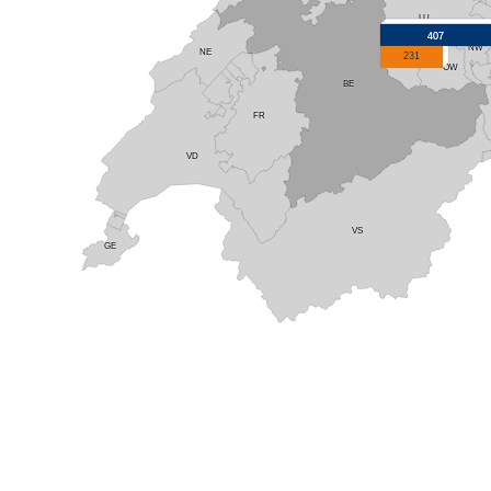
LU
407
NW
NE
231
OW
BE
FR
VD
VS
GE